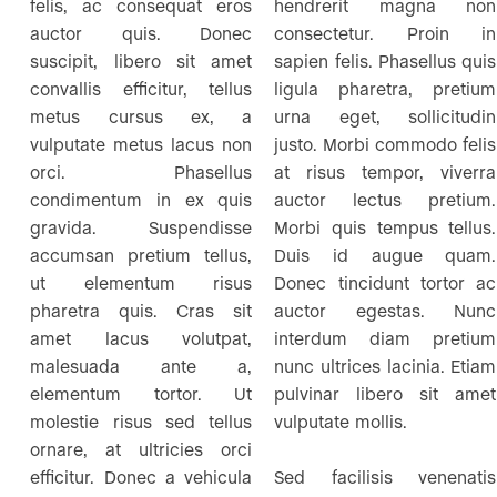
felis, ac consequat eros
hendrerit magna non
auctor quis. Donec
consectetur. Proin in
suscipit, libero sit amet
sapien felis. Phasellus quis
convallis efficitur, tellus
ligula pharetra, pretium
metus cursus ex, a
urna eget, sollicitudin
vulputate metus lacus non
justo. Morbi commodo felis
orci. Phasellus
at risus tempor, viverra
condimentum in ex quis
auctor lectus pretium.
gravida. Suspendisse
Morbi quis tempus tellus.
accumsan pretium tellus,
Duis id augue quam.
ut elementum risus
Donec tincidunt tortor ac
pharetra quis. Cras sit
auctor egestas. Nunc
amet lacus volutpat,
interdum diam pretium
malesuada ante a,
nunc ultrices lacinia. Etiam
elementum tortor. Ut
pulvinar libero sit amet
molestie risus sed tellus
vulputate mollis.
ornare, at ultricies orci
efficitur. Donec a vehicula
Sed facilisis venenatis